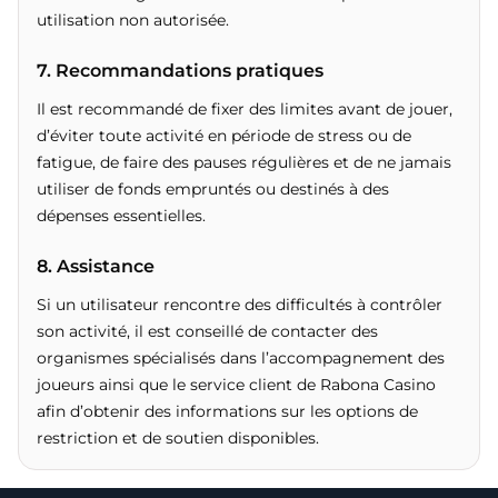
utilisation non autorisée.
7. Recommandations pratiques
Il est recommandé de fixer des limites avant de jouer,
d’éviter toute activité en période de stress ou de
fatigue, de faire des pauses régulières et de ne jamais
utiliser de fonds empruntés ou destinés à des
dépenses essentielles.
8. Assistance
Si un utilisateur rencontre des difficultés à contrôler
son activité, il est conseillé de contacter des
organismes spécialisés dans l’accompagnement des
joueurs ainsi que le service client de Rabona Casino
afin d’obtenir des informations sur les options de
restriction et de soutien disponibles.