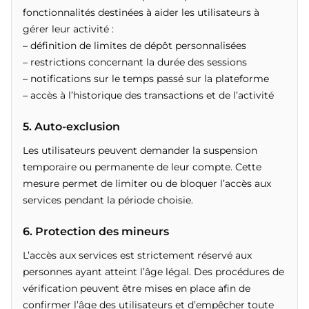
fonctionnalités destinées à aider les utilisateurs à
gérer leur activité :
– définition de limites de dépôt personnalisées
– restrictions concernant la durée des sessions
– notifications sur le temps passé sur la plateforme
– accès à l’historique des transactions et de l’activité
5. Auto-exclusion
Les utilisateurs peuvent demander la suspension
temporaire ou permanente de leur compte. Cette
mesure permet de limiter ou de bloquer l’accès aux
services pendant la période choisie.
6. Protection des mineurs
L’accès aux services est strictement réservé aux
personnes ayant atteint l’âge légal. Des procédures de
vérification peuvent être mises en place afin de
confirmer l’âge des utilisateurs et d’empêcher toute