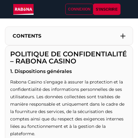
S'INSCRIRE
CONNEXION
CONTENTS
POLITIQUE DE CONFIDENTIALITÉ
– RABONA CASINO
1. Dispositions générales
1. Dispositions générales
2. Données collectées
Rabona Casino s’engage à assurer la protection et la
3. Finalités du traitement
confidentialité des informations personnelles de ses
utilisateurs. Les données collectées sont traitées de
4. Partage avec des tiers
manière responsable et uniquement dans le cadre de
la fourniture des services, de la sécurisation des
5. Conservation des données
comptes ainsi que du respect des exigences internes
6. Sécurité des informations
liées au fonctionnement et à la gestion de la
plateforme.
7. Droits des utilisateurs