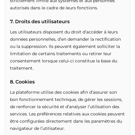
strictement limité aux systèmes et aux personnes
autorisés dans le cadre de leurs fonctions.
7. Droits des utilisateurs
Les utilisateurs disposent du droit d’accéder à leurs
données personnelles, d’en demander la rectification
ou la suppression. Ils peuvent également solliciter la
limitation de certains traitements ou retirer leur
consentement lorsque celui-ci constitue la base du
traitement.
8. Cookies
La plateforme utilise des cookies afin d’assurer son
bon fonctionnement technique, de gérer les sessions,
de renforcer la sécurité et d’analyser l’utilisation des
services. Les préférences relatives aux cookies peuvent
être configurées directement dans les paramètres du
navigateur de l’utilisateur.